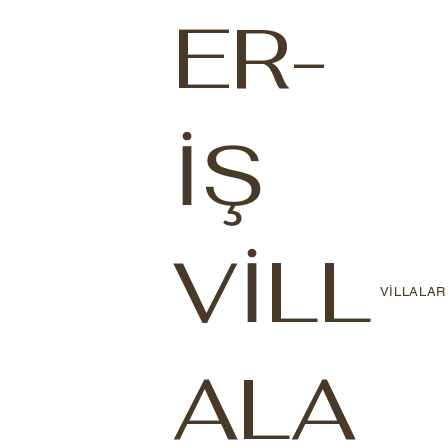
ER-
İŞ
VİLL
VİLLALAR
ALA